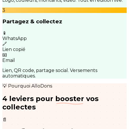
Logo, couleurs, montants, vidéo. Tout en édition live.
3
Partagez & collectez
📱
WhatsApp
🔗
Lien copié
📧
Email
Lien, QR code, partage social. Versements
automatiques.
💡 Pourquoi AlloDons
4 leviers pour
booster
vos
collectes
📄