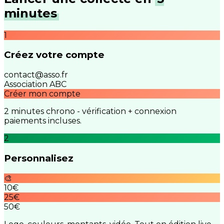
minutes
1
Créez votre compte
contact@asso.fr
Association ABC
Créer mon compte
2 minutes chrono - vérification + connexion
paiements incluses.
2
Personnalisez
🎨
10€
25€
50€