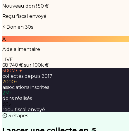
Nouveau don ! 50 €
Reçu fiscal envoyé
⚡ Don en 30s
A
Aide alimentaire
LIVE
68 740 €
sur 100k €
500M€+
collectés depuis 2017
2000+
associations inscrites
2M+
dons réalisés
30s
reçu fiscal envoyé
⏱ 3 étapes
Lancer une collecte en
5