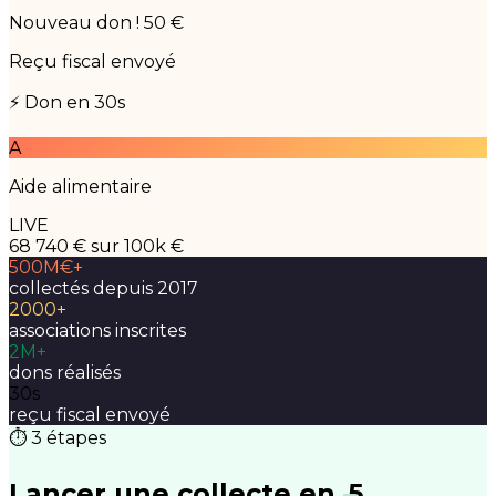
Nouveau don ! 50 €
Reçu fiscal envoyé
⚡ Don en 30s
A
Aide alimentaire
LIVE
68 740 €
sur 100k €
500M€+
collectés depuis 2017
2000+
associations inscrites
2M+
dons réalisés
30s
reçu fiscal envoyé
⏱ 3 étapes
Lancer une collecte en
5