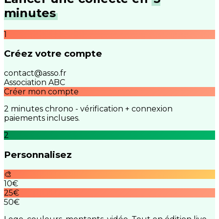
minutes
1
Créez votre compte
contact@asso.fr
Association ABC
Créer mon compte
2 minutes chrono - vérification + connexion
paiements incluses.
2
Personnalisez
🎨
10€
25€
50€