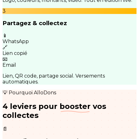
Logo, couleurs, montants, vidéo. Tout en édition live.
3
Partagez & collectez
📱
WhatsApp
🔗
Lien copié
📧
Email
Lien, QR code, partage social. Versements
automatiques.
💡 Pourquoi AlloDons
4 leviers pour
booster
vos
collectes
📄