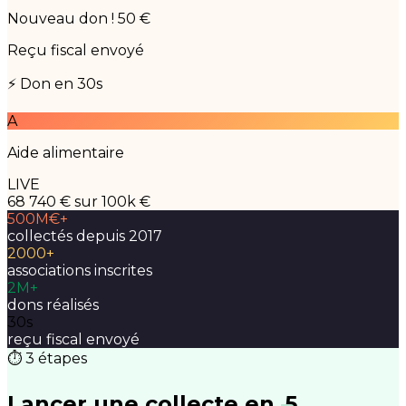
Nouveau don ! 50 €
Reçu fiscal envoyé
⚡ Don en 30s
A
Aide alimentaire
LIVE
68 740 €
sur 100k €
500M€+
collectés depuis 2017
2000+
associations inscrites
2M+
dons réalisés
30s
reçu fiscal envoyé
⏱ 3 étapes
Lancer une collecte en
5