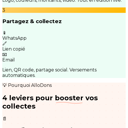
Logo, couleurs, montants, vidéo. Tout en édition live.
3
Partagez & collectez
📱
WhatsApp
🔗
Lien copié
📧
Email
Lien, QR code, partage social. Versements
automatiques.
💡 Pourquoi AlloDons
4 leviers pour
booster
vos
collectes
📄