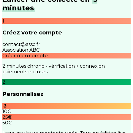
minutes
1
Créez votre compte
contact@asso.fr
Association ABC
Créer mon compte
2 minutes chrono - vérification + connexion
paiements incluses.
2
Personnalisez
🎨
10€
25€
50€